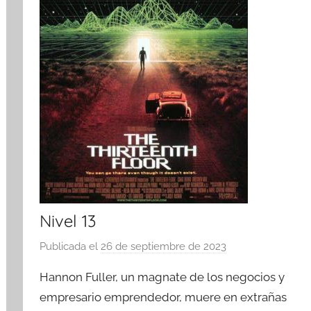
Nivel 13
Publicada el
26 de septiembre de 2023
p
o
Hannon Fuller, un magnate de los negocios y
r
empresario emprendedor, muere en extrañas