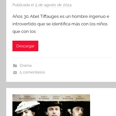
Publicada el
5 de agosto de 2024
p
o
Años 30. Abel Tiffauges es un hombre ingenuo e
r
introvertido que se identifica más con los niños
que con los
Descargar
Drama
5 comentarios