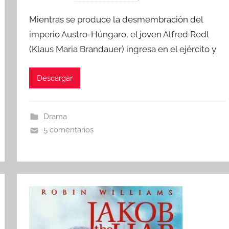
o
Mientras se produce la desmembración del
r
imperio Austro-Húngaro, el joven Alfred Redl
(Klaus Maria Brandauer) ingresa en el ejército y
Descargar
Drama
5 comentarios