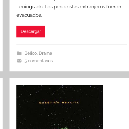
Leningrado. Los periodistas extranjeros fueron
evacuados,
Descargar
Bélico
,
Drama
5 comentarios