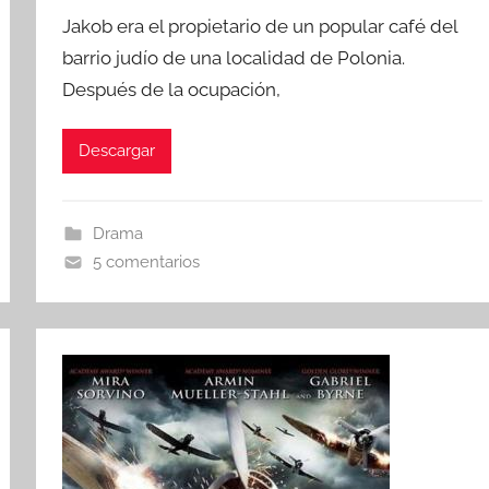
o
Jakob era el propietario de un popular café del
r
barrio judío de una localidad de Polonia.
Después de la ocupación,
Descargar
Drama
5 comentarios