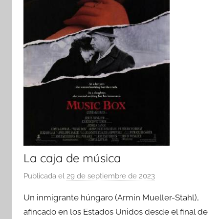
La caja de música
Publicada el
29 de septiembre de 2023
p
o
Un inmigrante húngaro (Armin Mueller-Stahl),
r
afincado en los Estados Unidos desde el final de