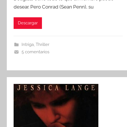
desear. Pero Conrad (Sean Penn), su
Descargar
Intriga
,
Thriller
5 comentarios