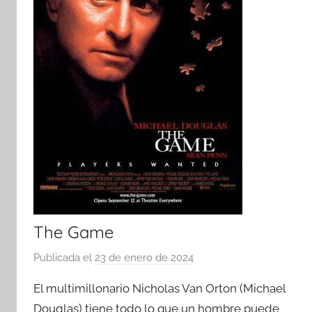
The Game
Publicada el
23 de enero de 2024
p
o
El multimillonario Nicholas Van Orton (Michael
r
Douglas) tiene todo lo que un hombre puede