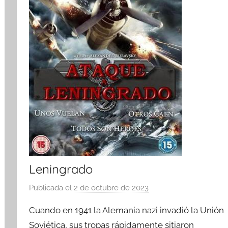
Leningrado
Publicada el
2 de octubre de 2023
p
o
Cuando en 1941 la Alemania nazi invadió la Unión
r
Soviética, sus tropas rápidamente sitiaron