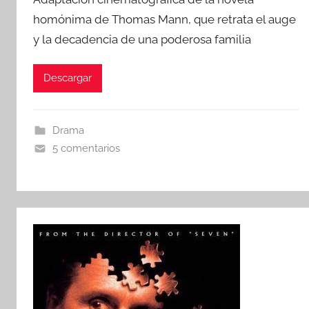
r
homónima de Thomas Mann, que retrata el auge
y la decadencia de una poderosa familia
Descargar
Drama
5 comentarios