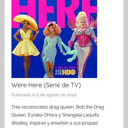
Were Here (Serie de TV)
Publicada el
5 de agosto de 2024
p
o
Tres reconocidas drag queen, Bob the Drag
r
Queen, Eureka OHara y Shangela Laquifa
Wadley, inspiran y enseñan a sus propias