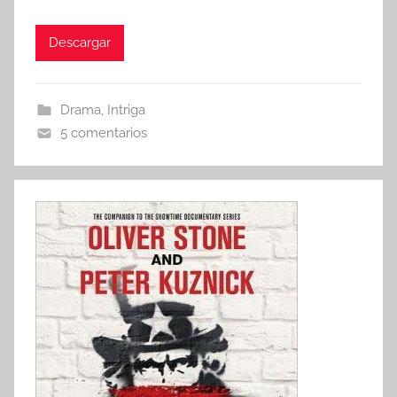
Descargar
Drama
,
Intriga
5 comentarios