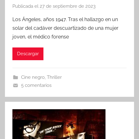
Publicada el
27 de septiembre de 2023
p
o
Los Ángeles, años 1947. Tras el hallazgo en un
r
solar del cadáver descuartizado de una mujer
joven, el médico forense
Descargar
Cine negro
,
Thriller
5 comentarios