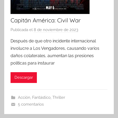
Capitán América: Civil War
Publicada el
8 de noviembre de 2023
p
o
Después de que otro incidente internacional
r
involucre a Los Vengadores, causando varios
daños colaterales, aumentan las presiones
políticas para instaurar
Descargar
Acción
,
Fantástico
,
Thriller
5 comentarios