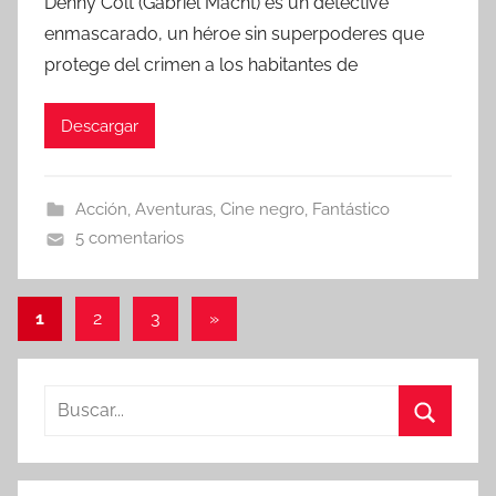
Denny Colt (Gabriel Macht) es un detective
r
enmascarado, un héroe sin superpoderes que
protege del crimen a los habitantes de
Descargar
Acción
,
Aventuras
,
Cine negro
,
Fantástico
5 comentarios
1
2
3
Entradas
»
Paginación
siguientes
de
B
entradas
u
B
s
u
c