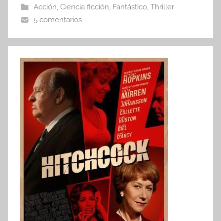
Acción
,
Ciencia ficción
,
Fantástico
,
Thriller
5 comentarios