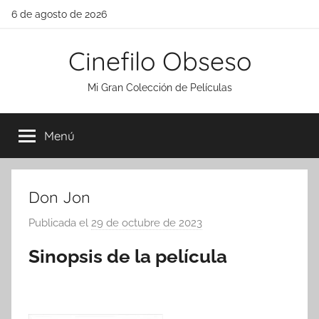
Saltar
6 de agosto de 2026
al
contenido
Cinefilo Obseso
Mi Gran Colección de Películas
Menú
Don Jon
Publicada el
29 de octubre de 2023
p
o
Sinopsis de la película
r