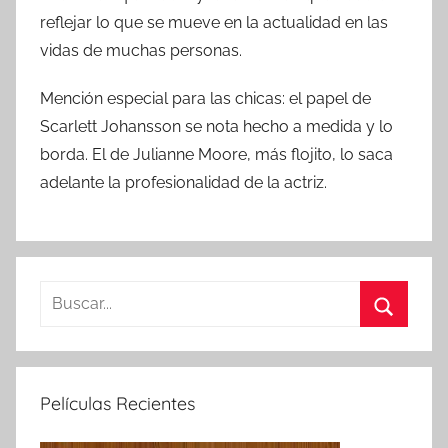
reflejar lo que se mueve en la actualidad en las
vidas de muchas personas.
Mención especial para las chicas: el papel de
Scarlett Johansson se nota hecho a medida y lo
borda. El de Julianne Moore, más flojito, lo saca
adelante la profesionalidad de la actriz.
B
u
B
s
u
c
s
Películas Recientes
a
c
r