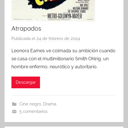
Atrapados
Publicada el
24 de febrero de 2024
p
o
Leonora Eames ve colmada su ambición cuando
r
se casa con el multimillonario Smith Ohlrig, un
hombre enfermo, neurótico y autoritario.
Descargar
Cine negro
,
Drama
5 comentarios