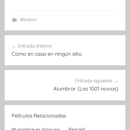
Western
Entrada anterior
Navegación
Como en casa en ningún sitio
de
entradas
Entrada siguiente
Alumbrar (Las 1001 novias)
Películas Relacionadas
Mi nombre es Ninguno
Red Hill