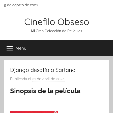
Saltar
9 de agosto de 2026
al
contenido
Cinefilo Obseso
Mi Gran Colección de Películas
Menú
Django desafía a Sartana
Publicada el
21 de abril de 2024
p
o
Sinopsis de la película
r