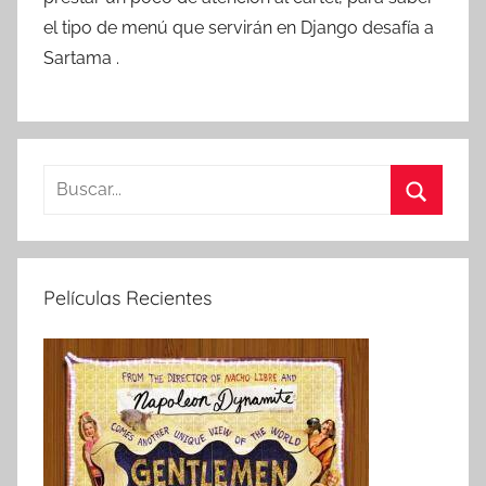
el tipo de menú que servirán en Django desafía a
Sartama .
B
u
B
s
u
c
s
Películas Recientes
a
c
r
a
:
r