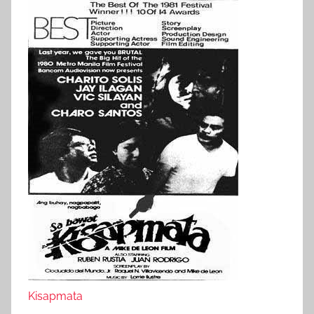
Kisapmata