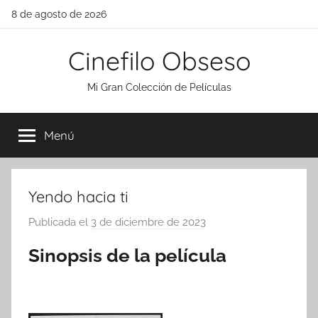
Saltar
8 de agosto de 2026
al
contenido
Cinefilo Obseso
Mi Gran Colección de Películas
Menú
Yendo hacia ti
Publicada el
3 de diciembre de 2023
p
o
Sinopsis de la película
r