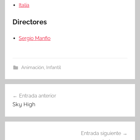
Italia
Directores
Sergio Manfio
Animación
,
Infantil
Entrada anterior
Navegación
Sky High
de
entradas
Entrada siguiente