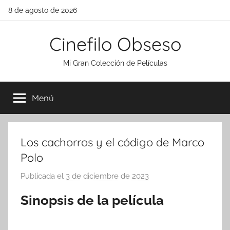
Saltar
8 de agosto de 2026
al
contenido
Cinefilo Obseso
Mi Gran Colección de Películas
Menú
Los cachorros y el código de Marco
Polo
Publicada el
3 de diciembre de 2023
p
o
Sinopsis de la película
r