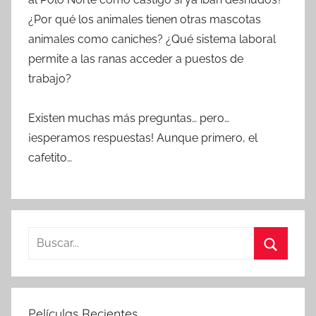
¿Por qué los animales tienen otras mascotas
animales como caniches? ¿Qué sistema laboral
permite a las ranas acceder a puestos de
trabajo?
Existen muchas más preguntas… pero…
¡esperamos respuestas! Aunque primero, el
cafetito…
B
u
B
s
u
c
s
Películas Recientes
a