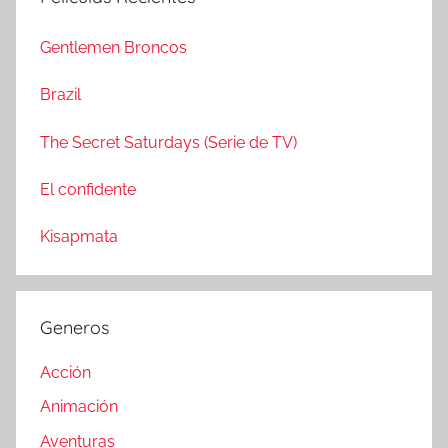
c
r
a
Gentlemen Broncos
:
r
Brazil
The Secret Saturdays (Serie de TV)
El confidente
Kisapmata
Generos
Acción
Animación
Aventuras