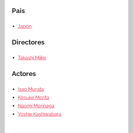
Pais
Japón
Directores
Takashi Miike
Actores
Isao Murata
Kôsuke Morita
Naomi Morinaga
Yoshie Kashiwabara