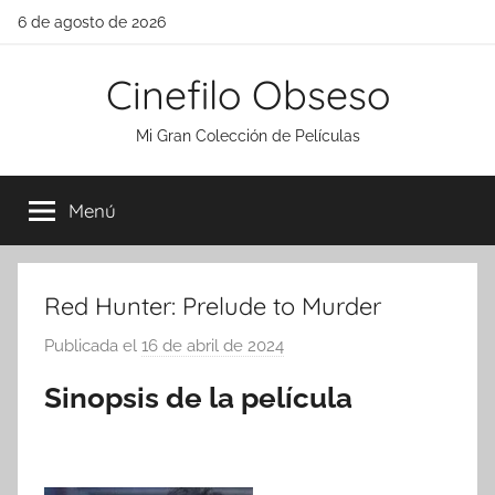
Saltar
6 de agosto de 2026
al
contenido
Cinefilo Obseso
Mi Gran Colección de Películas
Menú
Red Hunter: Prelude to Murder
Publicada el
16 de abril de 2024
p
o
Sinopsis de la película
r