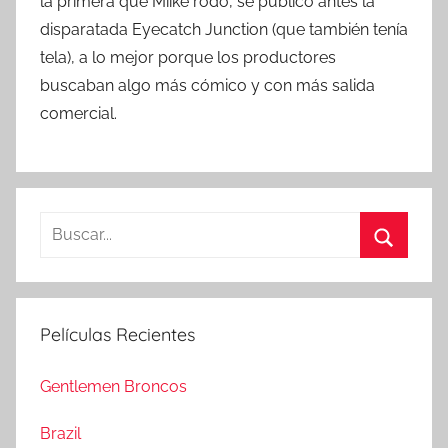
la primera que Miike rodó, se publicó antes la
disparatada Eyecatch Junction (que también tenía
tela), a lo mejor porque los productores
buscaban algo más cómico y con más salida
comercial.
B
u
B
s
u
c
s
Películas Recientes
a
c
r
a
Gentlemen Broncos
:
r
Brazil