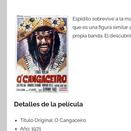
Espidito sobrevive a la m
que es una figura similar
propia banda. El descubrim
Detalles de la película
Titulo Original:
O Cangaceiro
Año:
1971