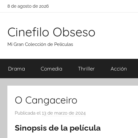
Saltar
8 de agosto de 2026
al
contenido
Cinefilo Obseso
Mi Gran Colección de Películas
Drama
Comedia
Thriller
Acción
O Cangaceiro
Publicada el
13 de marzo de 2024
p
o
Sinopsis de la película
r