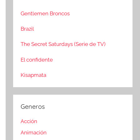
c
r
a
:
Gentlemen Broncos
r
Brazil
The Secret Saturdays (Serie de TV)
El confidente
Kisapmata
Generos
Acción
Animación