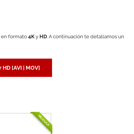
a en formato
4K
y
HD
. A continuación te detallamos un
 HD [AVI | MOV]
PELÍCULA