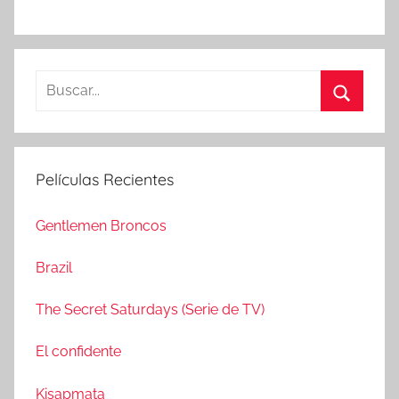
B
u
B
s
u
c
s
Películas Recientes
a
c
r
a
Gentlemen Broncos
:
r
Brazil
The Secret Saturdays (Serie de TV)
El confidente
Kisapmata