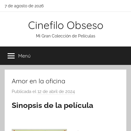
Saltar
7 de agosto de 2026
al
contenido
Cinefilo Obseso
Mi Gran Colección de Películas
Menú
Amor en la oficina
Publicada el
12 de abril de 2024
p
o
Sinopsis de la película
r