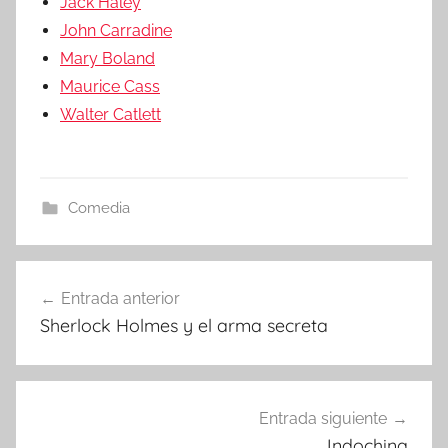
Jack Haley
John Carradine
Mary Boland
Maurice Cass
Walter Catlett
Comedia
Entrada anterior
Navegación
Sherlock Holmes y el arma secreta
de
entradas
Entrada siguiente
Indochina