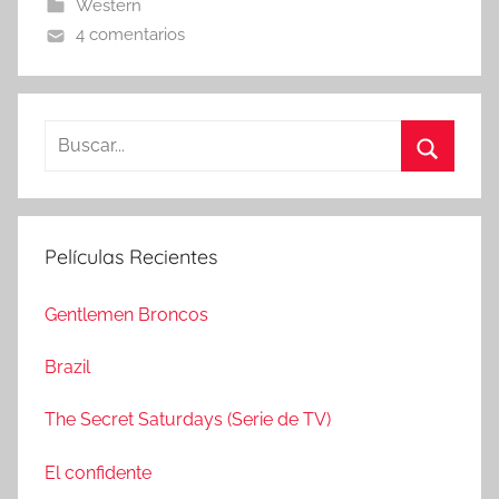
Western
4 comentarios
B
u
B
s
u
c
s
Películas Recientes
a
c
r
a
Gentlemen Broncos
:
r
Brazil
The Secret Saturdays (Serie de TV)
El confidente