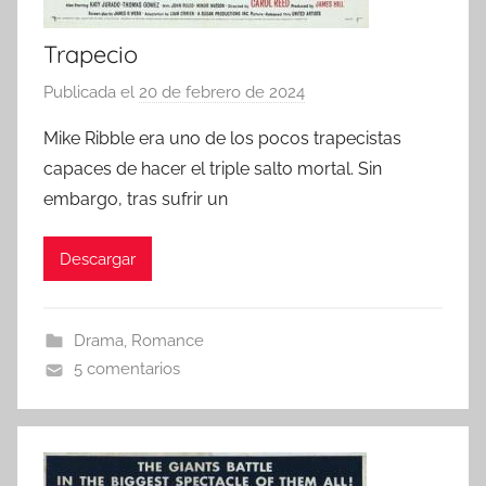
Trapecio
Publicada el
20 de febrero de 2024
p
o
Mike Ribble era uno de los pocos trapecistas
r
capaces de hacer el triple salto mortal. Sin
embargo, tras sufrir un
Descargar
Drama
,
Romance
5 comentarios