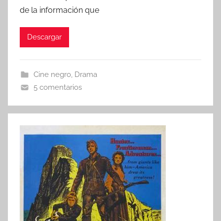
de la información que
Descargar
Cine negro
,
Drama
5 comentarios