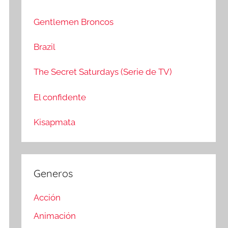
c
r
a
:
Gentlemen Broncos
r
Brazil
The Secret Saturdays (Serie de TV)
El confidente
Kisapmata
Generos
Acción
Animación