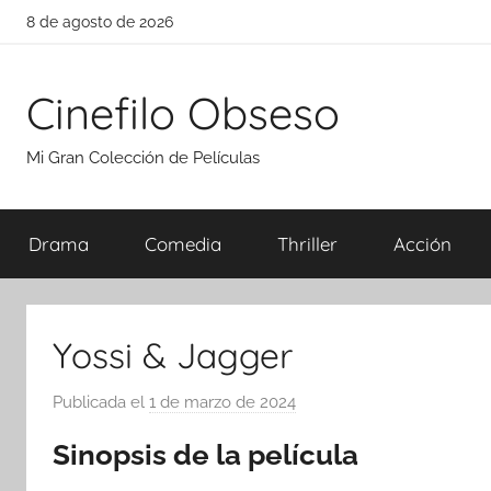
Saltar
8 de agosto de 2026
al
contenido
Cinefilo Obseso
Mi Gran Colección de Películas
Drama
Comedia
Thriller
Acción
Yossi & Jagger
Publicada el
1 de marzo de 2024
p
o
Sinopsis de la película
r