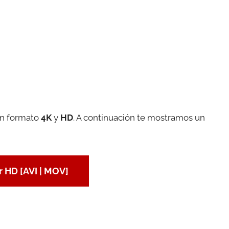
en formato
4K
y
HD
. A continuación te mostramos un
 HD [AVI | MOV]