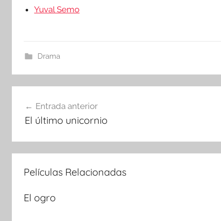
Yuval Semo
Drama
Navegación
Entrada anterior
El último unicornio
de
entradas
Películas Relacionadas
El ogro