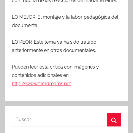
con mucha de las reacciones de Madame Pirlet.
LO MEJOR: El montaje y la labor pedagógica del
documental.
LO PEOR: Este tema ya ha sido tratado
anteriormente en otros documentales.
Pueden leer esta crítica con imágenes y
contenidos adicionales en:
http://www.filmdreams.net
B
u
B