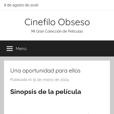
Saltar
8 de agosto de 2026
al
contenido
Cinefilo Obseso
Mi Gran Colección de Películas
Menú
Una oportunidad para ellos
Publicada el
15 de marzo de 2024
p
o
Sinopsis de la película
r