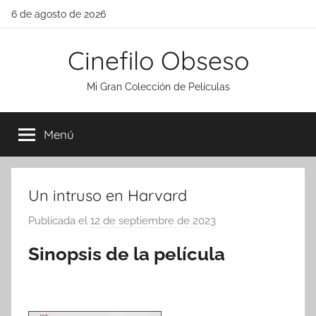
Saltar
6 de agosto de 2026
al
contenido
Cinefilo Obseso
Mi Gran Colección de Películas
Menú
Un intruso en Harvard
Publicada el
12 de septiembre de 2023
p
o
Sinopsis de la película
r