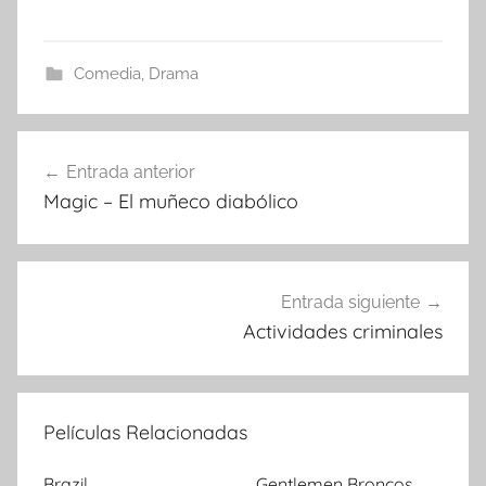
Comedia
,
Drama
Entrada anterior
Navegación
Magic – El muñeco diabólico
de
entradas
Entrada siguiente
Actividades criminales
Películas Relacionadas
Brazil
Gentlemen Broncos