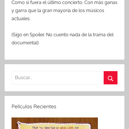
Como si fuera el último concierto. Con más ganas
y garra que la gran mayoría de los músicos
actuales.
(Sigo en Spoiler. No cuento nada de la trama del
documental)
B
u
B
s
u
c
s
Películas Recientes
a
c
r
a
:
r