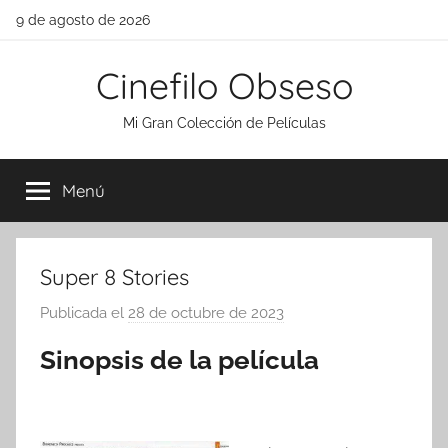
Saltar
9 de agosto de 2026
al
contenido
Cinefilo Obseso
Mi Gran Colección de Películas
Menú
Super 8 Stories
Publicada el
28 de octubre de 2023
p
o
Sinopsis de la película
r