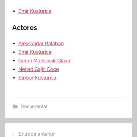
Emir Kusturica
Actores
Aleksandar Balaban
Emir Kusturica
Goran Markovski Glava
Nenad Gajin Coce
Stribor Kusturica
Documental
Entrada anterior
Navegación