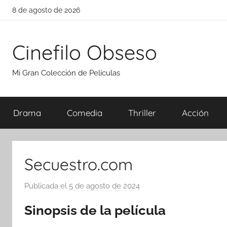
Saltar
8 de agosto de 2026
al
contenido
Cinefilo Obseso
Mi Gran Colección de Películas
Drama
Comedia
Thriller
Acción
Secuestro.com
Publicada el
5 de agosto de 2024
p
o
Sinopsis de la película
r