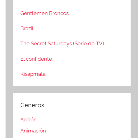
c
r
a
:
Gentlemen Broncos
r
Brazil
The Secret Saturdays (Serie de TV)
El confidente
Kisapmata
Generos
Acción
Animación