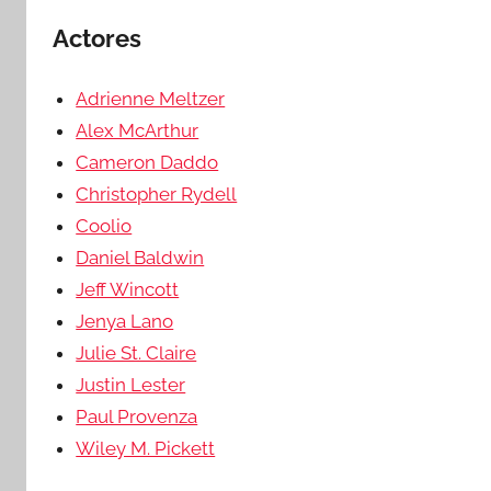
Actores
Adrienne Meltzer
Alex McArthur
Cameron Daddo
Christopher Rydell
Coolio
Daniel Baldwin
Jeff Wincott
Jenya Lano
Julie St. Claire
Justin Lester
Paul Provenza
Wiley M. Pickett