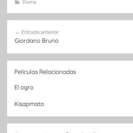
Drama
Navegación
Entrada anterior
Giordano Bruno
de
entradas
Películas Relacionadas
El ogro
Kisapmata