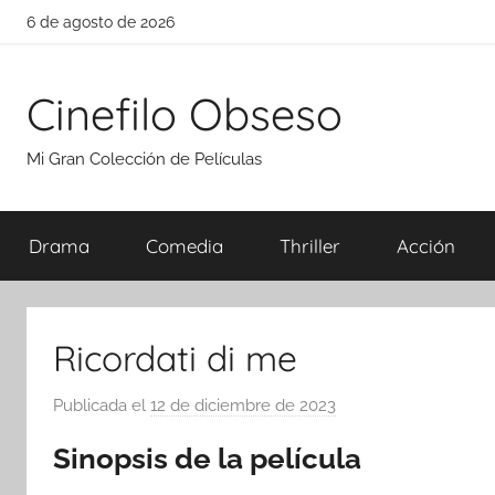
Saltar
6 de agosto de 2026
al
contenido
Cinefilo Obseso
Mi Gran Colección de Películas
Drama
Comedia
Thriller
Acción
Ricordati di me
Publicada el
12 de diciembre de 2023
p
o
Sinopsis de la película
r