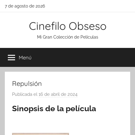
Saltar
7 de agosto de 2026
al
contenido
Cinefilo Obseso
Mi Gran Colección de Películas
Menú
Repulsión
Publicada el
16 de abril de 2024
p
o
Sinopsis de la película
r