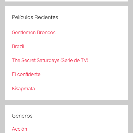
s
u
c
s
Películas Recientes
a
c
r
a
Gentlemen Broncos
:
r
Brazil
The Secret Saturdays (Serie de TV)
El confidente
Kisapmata
Generos
Acción