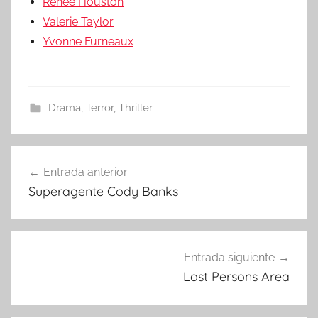
Renee Houston
Valerie Taylor
Yvonne Furneaux
Drama
,
Terror
,
Thriller
Entrada anterior
Navegación
Superagente Cody Banks
de
entradas
Entrada siguiente
Lost Persons Area