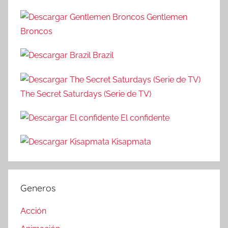
c
r
a
Gentlemen
:
r
Broncos
Brazil
The Secret Saturdays (Serie de TV)
El confidente
Kisapmata
Generos
Acción