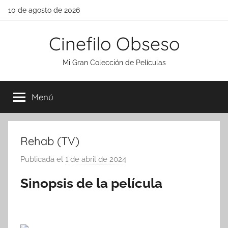
Saltar
10 de agosto de 2026
al
contenido
Cinefilo Obseso
Mi Gran Colección de Películas
Menú
Rehab (TV)
Publicada el
1 de abril de 2024
p
o
Sinopsis de la película
r