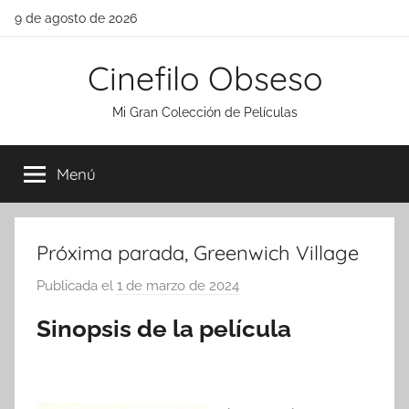
Saltar
9 de agosto de 2026
al
contenido
Cinefilo Obseso
Mi Gran Colección de Películas
Menú
Próxima parada, Greenwich Village
Publicada el
1 de marzo de 2024
p
o
Sinopsis de la película
r