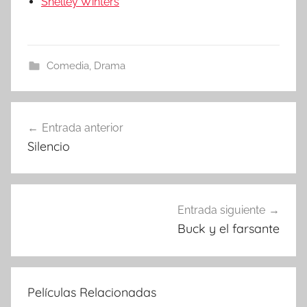
Shelley Winters
Comedia
,
Drama
Entrada anterior
Navegación
Silencio
de
entradas
Entrada siguiente
Buck y el farsante
Películas Relacionadas