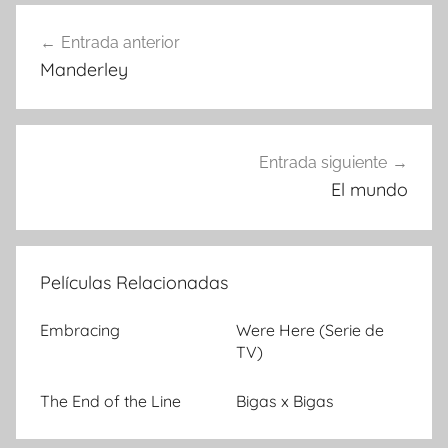
Entrada anterior
Navegación
Manderley
de
entradas
Entrada siguiente
El mundo
Películas Relacionadas
Embracing
Were Here (Serie de
TV)
The End of the Line
Bigas x Bigas