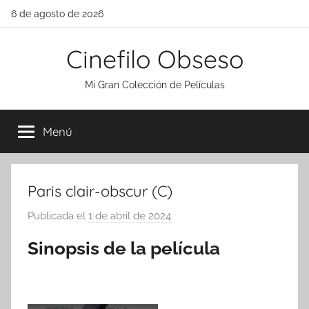
Saltar
6 de agosto de 2026
al
contenido
Cinefilo Obseso
Mi Gran Colección de Películas
Menú
Paris clair-obscur (C)
Publicada el
1 de abril de 2024
p
o
Sinopsis de la película
r