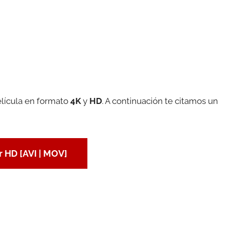
elícula en formato
4K
y
HD
. A continuación te citamos un
 HD [AVI | MOV]