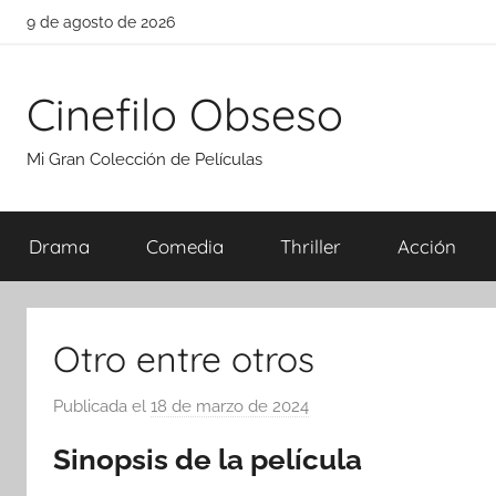
Saltar
9 de agosto de 2026
al
contenido
Cinefilo Obseso
Mi Gran Colección de Películas
Drama
Comedia
Thriller
Acción
Otro entre otros
Publicada el
18 de marzo de 2024
p
o
Sinopsis de la película
r