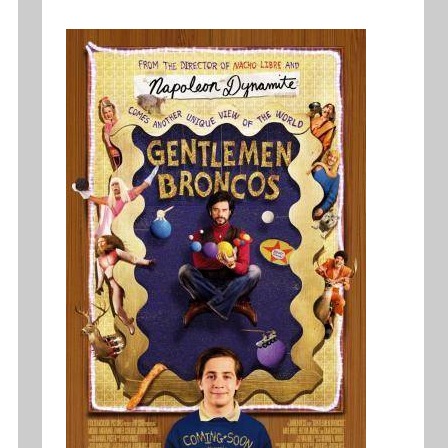
c
r
a
:
r