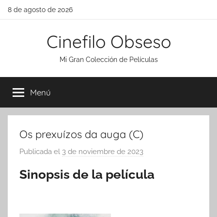
Saltar
8 de agosto de 2026
al
contenido
Cinefilo Obseso
Mi Gran Colección de Películas
Menú
Os prexuízos da auga (C)
Publicada el
3 de noviembre de 2023
p
o
Sinopsis de la película
r