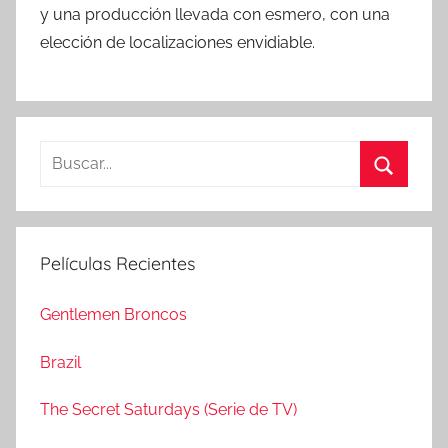
y una producción llevada con esmero, con una
elección de localizaciones envidiable.
B
u
B
s
u
c
s
Películas Recientes
a
c
r
a
Gentlemen Broncos
:
r
Brazil
The Secret Saturdays (Serie de TV)