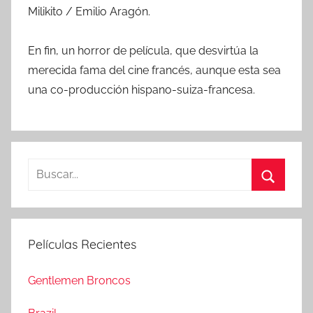
Milikito / Emilio Aragón.
En fin, un horror de película, que desvirtúa la
merecida fama del cine francés, aunque esta sea
una co-producción hispano-suiza-francesa.
B
u
B
s
u
c
s
Películas Recientes
a
c
r
a
Gentlemen Broncos
:
r