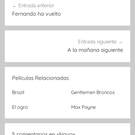
Entrada anterior
Navegación
Fernando ha vuelto
de
entradas
Entrada siguiente
A la mañana siguiente
Películas Relacionadas
Brazil
Gentlemen Broncos
El ogro
Max Payne
5 comentarios en «
Novo
»