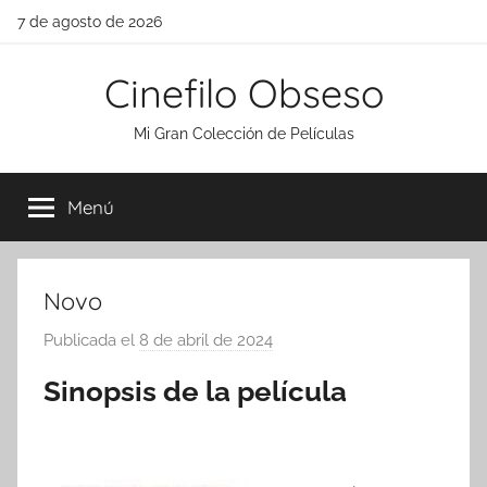
Saltar
7 de agosto de 2026
al
contenido
Cinefilo Obseso
Mi Gran Colección de Películas
Menú
Novo
Publicada el
8 de abril de 2024
p
o
Sinopsis de la película
r