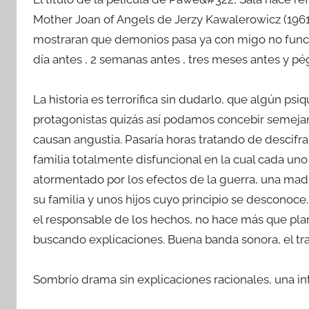
Mother Joan of Angels de Jerzy Kawalerowicz (1961
mostraran que demonios pasa ya con migo no funcion
día antes , 2 semanas antes , tres meses antes y pé
La historia es terrorífica sin dudarlo, que algún psi
protagonistas quizás así podamos concebir semejante
causan angustia. Pasaría horas tratando de descifr
familia totalmente disfuncional en la cual cada un
atormentado por los efectos de la guerra, una madr
su familia y unos hijos cuyo principio se desconoce.
el responsable de los hechos, no hace más que pla
buscando explicaciones. Buena banda sonora, el trac
Sombrío drama sin explicaciones racionales, una in