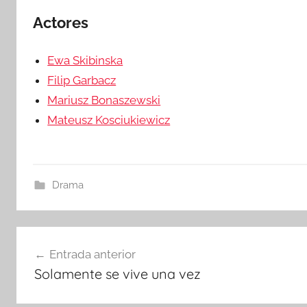
Actores
Ewa Skibinska
Filip Garbacz
Mariusz Bonaszewski
Mateusz Kosciukiewicz
Drama
Navegación
Entrada anterior
Solamente se vive una vez
de
entradas