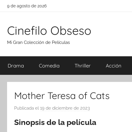
Saltar
9 de agosto de 2026
al
contenido
Cinefilo Obseso
Mi Gran Colección de Películas
Drama
Comedia
Thriller
Acción
Mother Teresa of Cats
Publicada el
19 de diciembre de 2023
p
o
Sinopsis de la película
r