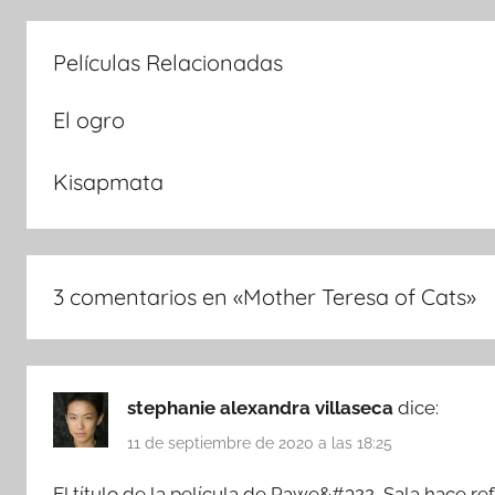
Películas Relacionadas
El ogro
Kisapmata
3 comentarios en «
Mother Teresa of Cats
»
stephanie alexandra villaseca
dice:
11 de septiembre de 2020 a las 18:25
El título de la película de Pawe&#322, Sala hace refe