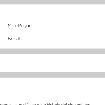
Max Payne
Brazil
rencia a un clásico de la historia del cine polaco: