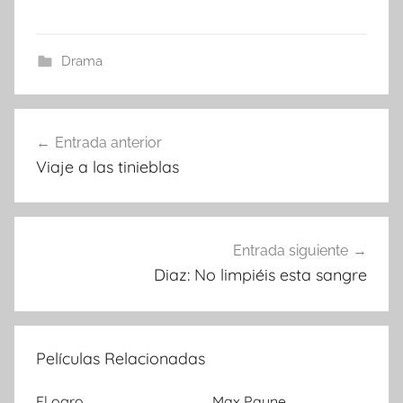
Drama
Entrada anterior
Navegación
Viaje a las tinieblas
de
entradas
Entrada siguiente
Diaz: No limpiéis esta sangre
Películas Relacionadas
El ogro
Max Payne