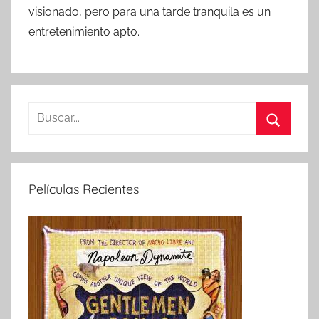
visionado, pero para una tarde tranquila es un
entretenimiento apto.
B
u
B
s
u
c
s
Películas Recientes
a
c
r
a
:
r