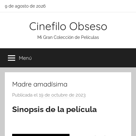
Saltar
9 de agosto de 2026
al
contenido
Cinefilo Obseso
Mi Gran Colección de Películas
Menú
Madre amadísima
Publicada el
19 de octubre de 2023
p
o
Sinopsis de la película
r