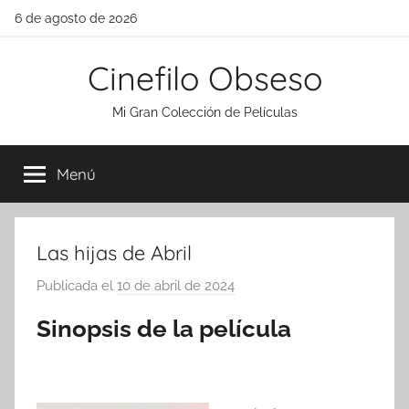
Saltar
6 de agosto de 2026
al
contenido
Cinefilo Obseso
Mi Gran Colección de Películas
Menú
Las hijas de Abril
Publicada el
10 de abril de 2024
p
o
Sinopsis de la película
r