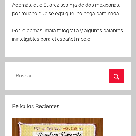
Además, que Suárez sea hija de dos mexicanas,
por mucho que se explique, no pega para nada.
Por lo demás, mala fotografía y algunas palabras
ininteligibles para el español medio.
B
u
B
s
u
c
s
Películas Recientes
a
c
r
a
:
r