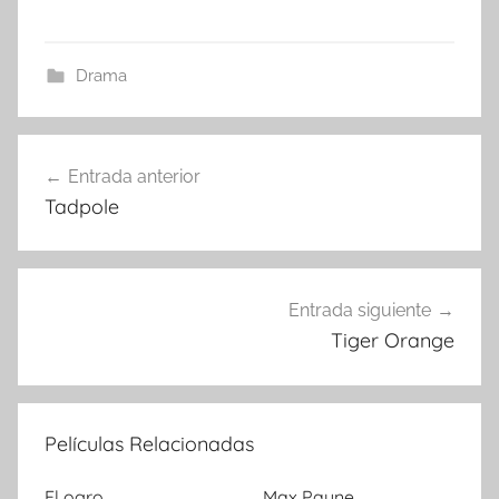
Drama
Entrada anterior
Navegación
Tadpole
de
entradas
Entrada siguiente
Tiger Orange
Películas Relacionadas
El ogro
Max Payne