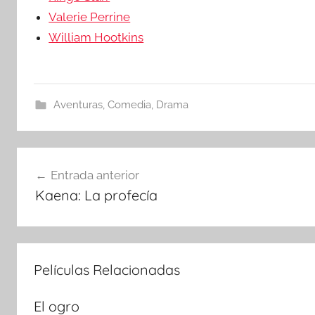
Valerie Perrine
William Hootkins
Aventuras
,
Comedia
,
Drama
Navegación
Entrada anterior
Kaena: La profecía
de
entradas
Películas Relacionadas
El ogro