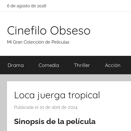
Saltar
6 de agosto de 2026
al
contenido
Cinefilo Obseso
Mi Gran Colección de Películas
Drama
Comedia
Thriller
Acción
Loca juerga tropical
Publicada el
10 de abril de 2024
p
o
Sinopsis de la película
r