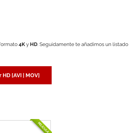
 formato
4K
y
HD
. Seguidamente te añadimos un listado
 HD [AVI | MOV]
PELÍCULA