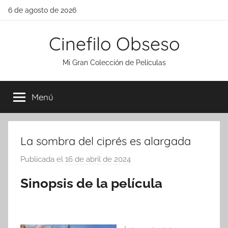
Saltar
6 de agosto de 2026
al
contenido
Cinefilo Obseso
Mi Gran Colección de Películas
Menú
La sombra del ciprés es alargada
Publicada el
16 de abril de 2024
p
o
Sinopsis de la película
r