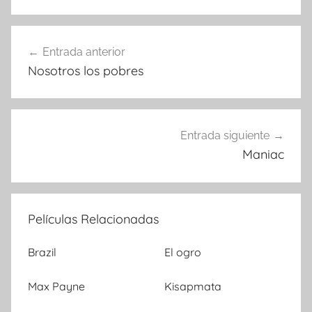
Entrada anterior
Navegación
Nosotros los pobres
de
entradas
Entrada siguiente
Maniac
Películas Relacionadas
Brazil
El ogro
Max Payne
Kisapmata