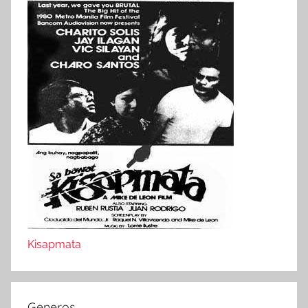
Kisapmata
Generos