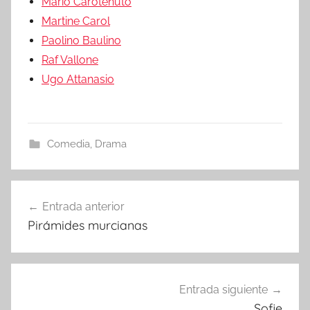
Mario Carotenuto
Martine Carol
Paolino Baulino
Raf Vallone
Ugo Attanasio
Comedia
,
Drama
Entrada anterior
Navegación
Pirámides murcianas
de
entradas
Entrada siguiente
Sofie