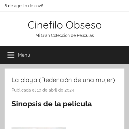
Saltar
8 de agosto de 2026
al
contenido
Cinefilo Obseso
Mi Gran Colección de Películas
Menú
La playa (Redención de una mujer)
Publicada el
10 de abril de 2024
p
o
Sinopsis de la película
r