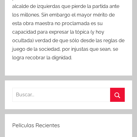
alcalde de izquierdas que pierde la partida ante
los millones. Sin embargo el mayor mérito de
esta obra maestra no proclamada es su
capacidad para expresar la tópica (y hoy
ocultada) verdad de que sólo desde las reglas de
juego de la sociedad, por injustas que sean, se
logra recobrar la dignidad.
B
u
B
s
u
c
s
Películas Recientes
a
c
r