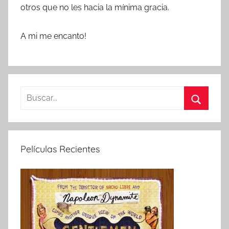
otros que no les hacia la mínima gracia.
A mi me encanto!
B
u
B
s
u
c
s
Películas Recientes
a
c
r
a
:
r