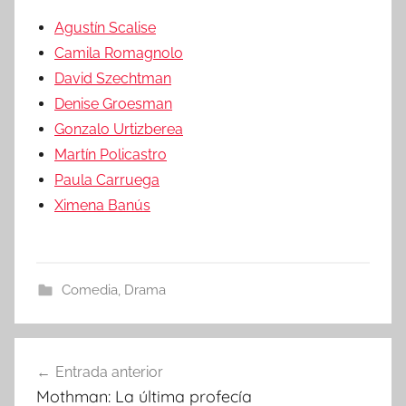
Agustín Scalise
Camila Romagnolo
David Szechtman
Denise Groesman
Gonzalo Urtizberea
Martín Policastro
Paula Carruega
Ximena Banús
Comedia
,
Drama
Entrada anterior
Navegación
Mothman: La última profecía