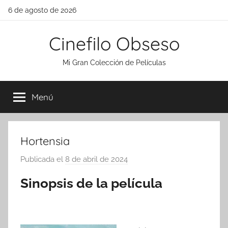
Saltar
6 de agosto de 2026
al
contenido
Cinefilo Obseso
Mi Gran Colección de Películas
Menú
Hortensia
Publicada el
8 de abril de 2024
p
o
Sinopsis de la película
r