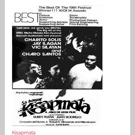
Kisapmata