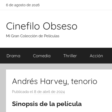
Saltar
6 de agosto de 2026
al
contenido
Cinefilo Obseso
Mi Gran Colección de Películas
Drama
Comedia
Thriller
Acción
Andrés Harvey, tenorio
Publicada el
8 de abril de 2024
p
o
Sinopsis de la película
r