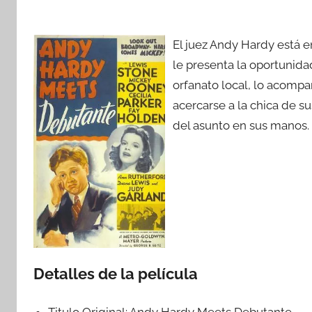
El juez Andy Hardy está 
le presenta la oportunida
orfanato local, lo acompa
acercarse a la chica de su
del asunto en sus manos.
Detalles de la película
Titulo Original:
Andy Hardy Meets Debutante