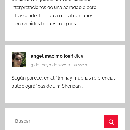
interpretaciones de una agradable pero
intrascendente fábula moral con unos
bienavenidos toques mágicos.
angel maximo iosif
dice:
9 de mayo de 2021 a las 22:18
Según parece, en el film hay muchas referencias
autobiográficas de Jim Sheridan…
B
u