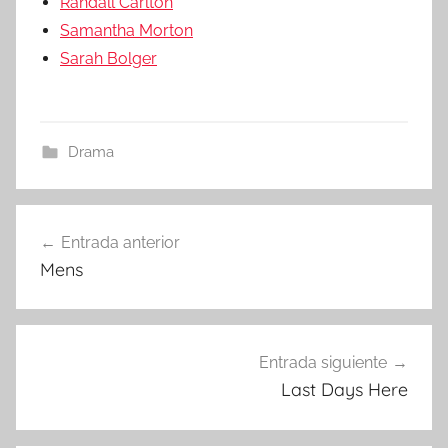
Randall Carlton
Samantha Morton
Sarah Bolger
Drama
Entrada anterior
Navegación
Mens
de
entradas
Entrada siguiente
Last Days Here