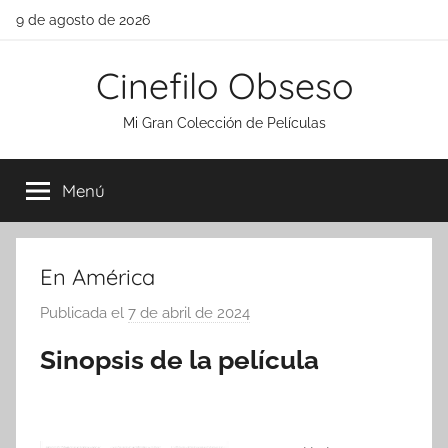
Saltar
9 de agosto de 2026
al
contenido
Cinefilo Obseso
Mi Gran Colección de Películas
Menú
En América
Publicada el
7 de abril de 2024
p
o
Sinopsis de la película
r