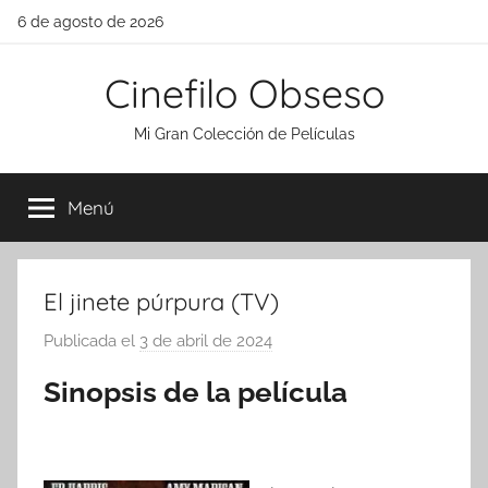
Saltar
6 de agosto de 2026
al
contenido
Cinefilo Obseso
Mi Gran Colección de Películas
Menú
El jinete púrpura (TV)
Publicada el
3 de abril de 2024
p
o
Sinopsis de la película
r