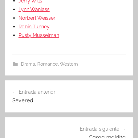
Jerry Wills
Lynn Wanlass
Norbert Weisser
Robin Tunney
Rusty Musselman
Drama
,
Romance
,
Western
Entrada anterior
Navegación
Severed
de
entradas
Entrada siguiente
Carga maldita