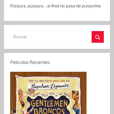
Púrpura, púrpura … al final no pasa de purpurina.
B
u
B
s
u
c
s
Películas Recientes
a
c
r
a
:
r