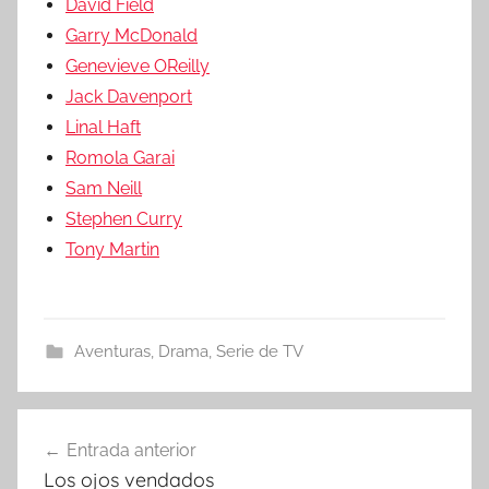
David Field
Garry McDonald
Genevieve OReilly
Jack Davenport
Linal Haft
Romola Garai
Sam Neill
Stephen Curry
Tony Martin
Aventuras
,
Drama
,
Serie de TV
Entrada anterior
Navegación
Los ojos vendados