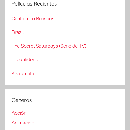
s
Películas Recientes
a
c
r
a
Gentlemen Broncos
:
r
Brazil
The Secret Saturdays (Serie de TV)
El confidente
Kisapmata
Generos
Acción
Animación