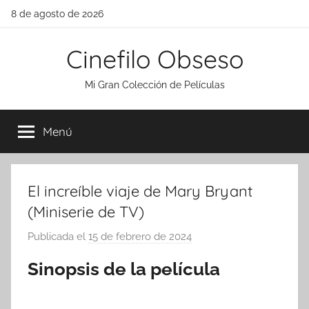
Saltar
8 de agosto de 2026
al
contenido
Cinefilo Obseso
Mi Gran Colección de Películas
Menú
El increíble viaje de Mary Bryant
(Miniserie de TV)
Publicada el
15 de febrero de 2024
p
o
Sinopsis de la película
r