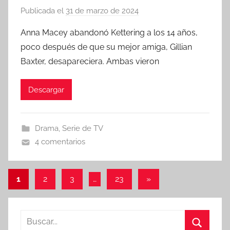
Publicada el
31 de marzo de 2024
p
o
Anna Macey abandonó Kettering a los 14 años,
r
poco después de que su mejor amiga, Gillian
Baxter, desapareciera. Ambas vieron
Descargar
Drama
,
Serie de TV
4 comentarios
1
2
3
…
23
Entradas
»
Paginación
siguientes
de
B
entradas