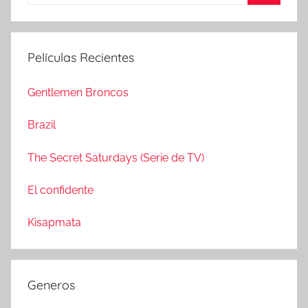
u
B
s
u
c
s
Películas Recientes
a
c
r
a
Gentlemen Broncos
:
r
Brazil
The Secret Saturdays (Serie de TV)
El confidente
Kisapmata
Generos