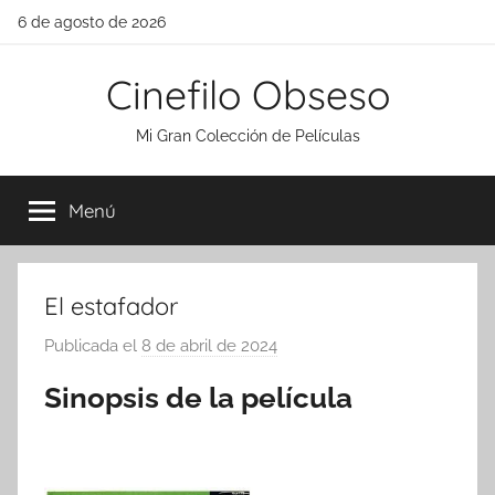
Saltar
6 de agosto de 2026
al
contenido
Cinefilo Obseso
Mi Gran Colección de Películas
Menú
El estafador
Publicada el
8 de abril de 2024
p
o
Sinopsis de la película
r