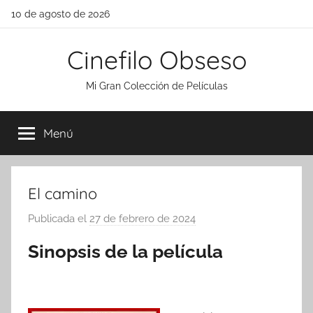
Saltar
10 de agosto de 2026
al
contenido
Cinefilo Obseso
Mi Gran Colección de Películas
Menú
El camino
Publicada el
27 de febrero de 2024
p
o
Sinopsis de la película
r