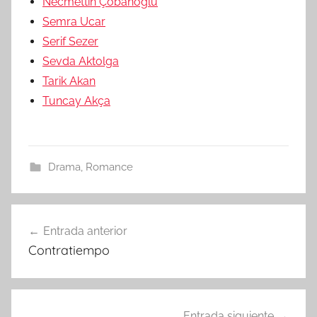
Necmettin Çobanoglu
Semra Ucar
Serif Sezer
Sevda Aktolga
Tarik Akan
Tuncay Akça
Drama
,
Romance
Entrada anterior
Navegación
Contratiempo
de
entradas
Entrada siguiente