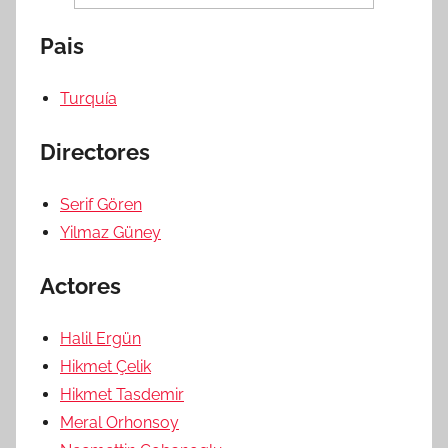
Pais
Turquía
Directores
Serif Gören
Yilmaz Güney
Actores
Halil Ergün
Hikmet Çelik
Hikmet Tasdemir
Meral Orhonsoy