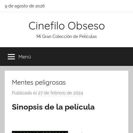
Saltar
9 de agosto de 2026
al
contenido
Cinefilo Obseso
Mi Gran Colección de Películas
Menú
Mentes peligrosas
Publicada el
27 de febrero de 2024
p
o
Sinopsis de la película
r