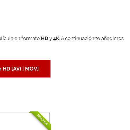
elícula en formato
HD
y
4K
. A continuación te añadimos
 HD [AVI | MOV]
PELÍCULA