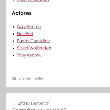
Actores
Gary Stretch
Neil Bell
Paddy Considine
Stuart Wolfenden
Toby Kebbell
Drama
,
Thriller
Navegación
Entrada anterior