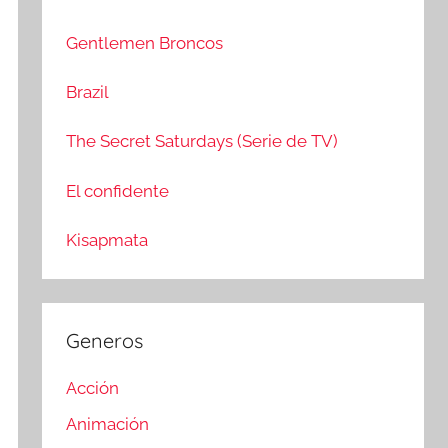
c
r
a
:
Gentlemen Broncos
r
Brazil
The Secret Saturdays (Serie de TV)
El confidente
Kisapmata
Generos
Acción
Animación