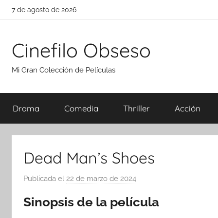
Saltar
7 de agosto de 2026
al
contenido
Cinefilo Obseso
Mi Gran Colección de Películas
Drama
Comedia
Thriller
Acción
Dead Man’s Shoes
Publicada el
22 de marzo de 2024
p
o
Sinopsis de la película
r