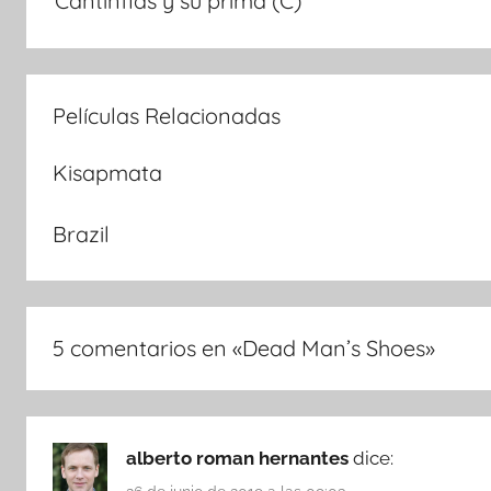
Cantinflas y su prima (C)
de
entradas
Películas Relacionadas
Kisapmata
Brazil
5 comentarios en «
Dead Man’s Shoes
»
alberto roman hernantes
dice: