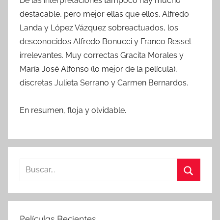
De las interpretaciones tampoco hay mucho
destacable, pero mejor ellas que ellos. Alfredo
Landa y López Vázquez sobreactuados, los
desconocidos Alfredo Bonucci y Franco Ressel
irrelevantes. Muy correctas Gracita Morales y
María José Alfonso (lo mejor de la película),
discretas Julieta Serrano y Carmen Bernardos.
En resumen, floja y olvidable.
B
u
B
s
u
c
s
Películas Recientes