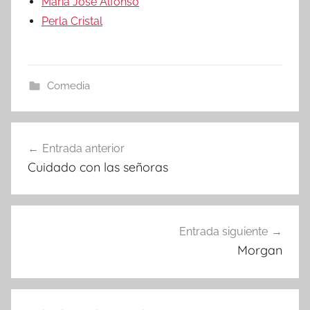
María José Alfonso
Perla Cristal
Comedia
Entrada anterior
Navegación
Cuidado con las señoras
de
entradas
Entrada siguiente
Morgan