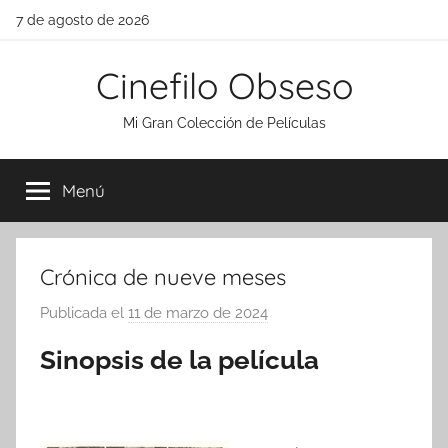
Saltar
7 de agosto de 2026
al
contenido
Cinefilo Obseso
Mi Gran Colección de Películas
Menú
Crónica de nueve meses
Publicada el
11 de marzo de 2024
p
o
Sinopsis de la película
r