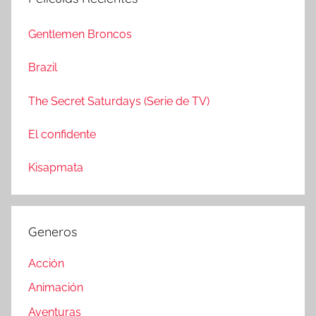
a
c
r
a
Gentlemen Broncos
:
r
Brazil
The Secret Saturdays (Serie de TV)
El confidente
Kisapmata
Generos
Acción
Animación
Aventuras