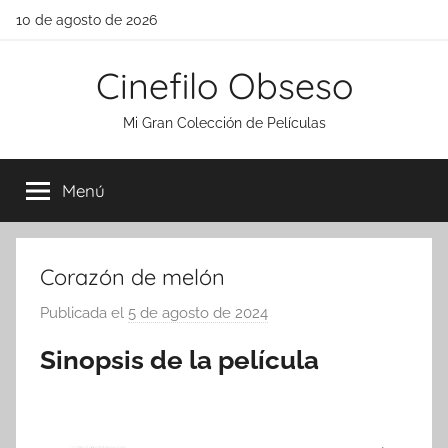
Saltar
10 de agosto de 2026
al
contenido
Cinefilo Obseso
Mi Gran Colección de Películas
Menú
Corazón de melón
Publicada el
5 de agosto de 2024
p
o
Sinopsis de la película
r