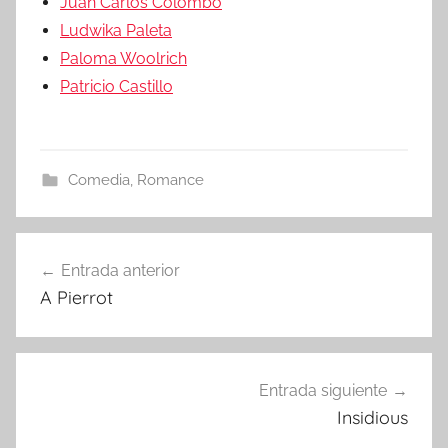
Juan Carlos Colombo
Ludwika Paleta
Paloma Woolrich
Patricio Castillo
Comedia
,
Romance
Entrada anterior
Navegación
A Pierrot
de
entradas
Entrada siguiente
Insidious