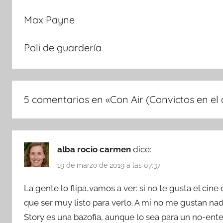
Max Payne
Poli de guardería
5 comentarios en «
Con Air (Convictos en el 
alba rocio carmen
dice:
19 de marzo de 2019 a las 07:37
La gente lo flipa..vamos a ver: si no te gusta el cine
que ser muy listo para verlo. A mi no me gustan na
Story es una bazofia, aunque lo sea para un no-ente