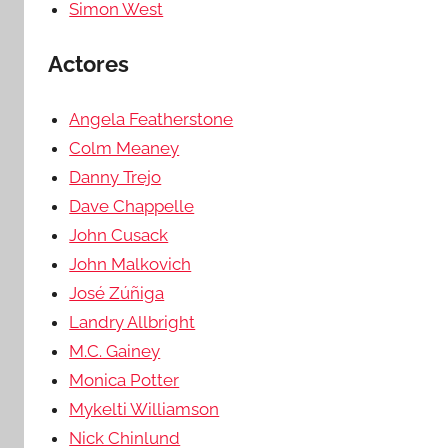
Simon West
Actores
Angela Featherstone
Colm Meaney
Danny Trejo
Dave Chappelle
John Cusack
John Malkovich
José Zúñiga
Landry Allbright
M.C. Gainey
Monica Potter
Mykelti Williamson
Nick Chinlund