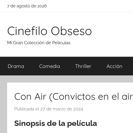
Saltar
7 de agosto de 2026
al
contenido
Cinefilo Obseso
Mi Gran Colección de Películas
Drama
Comedia
Thriller
Acción
Con Air (Convictos en el ai
Publicada el
27 de marzo de 2024
p
o
Sinopsis de la película
r