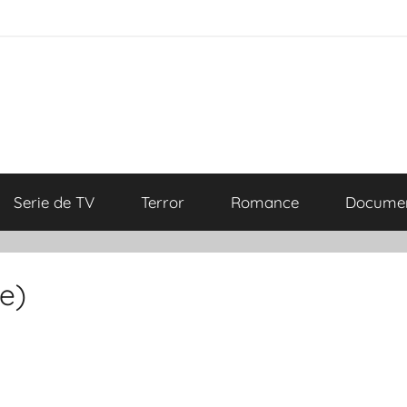
Serie de TV
Terror
Romance
Documen
re)