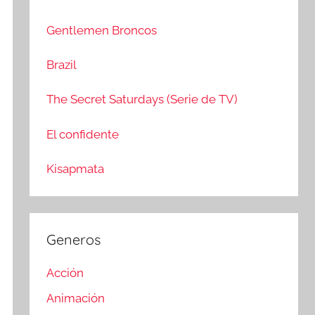
c
r
a
:
Gentlemen Broncos
r
Brazil
The Secret Saturdays (Serie de TV)
El confidente
Kisapmata
Generos
Acción
Animación