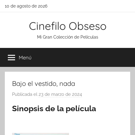
Saltar
10 de agosto de 2026
al
contenido
Cinefilo Obseso
Mi Gran Colección de Películas
Menú
Bajo el vestido, nada
Publicada el
23 de marzo de 2024
p
o
Sinopsis de la película
r