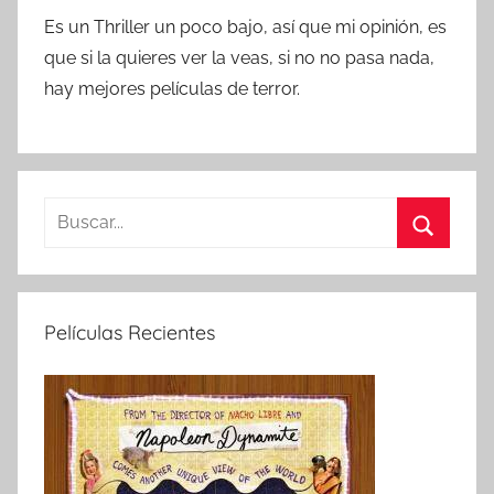
Es un Thriller un poco bajo, así que mi opinión, es
que si la quieres ver la veas, si no no pasa nada,
hay mejores películas de terror.
B
u
B
s
u
c
s
Películas Recientes
a
c
r
a
:
r