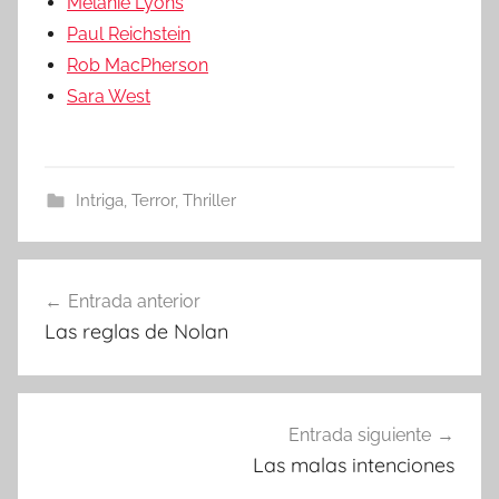
Melanie Lyons
Paul Reichstein
Rob MacPherson
Sara West
Intriga
,
Terror
,
Thriller
Entrada anterior
Navegación
Las reglas de Nolan
de
entradas
Entrada siguiente
Las malas intenciones