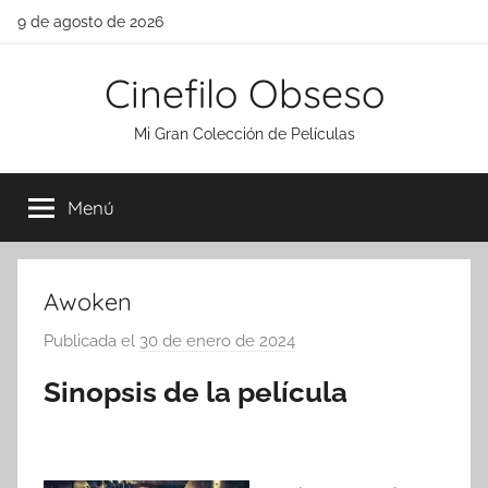
Saltar
9 de agosto de 2026
al
contenido
Cinefilo Obseso
Mi Gran Colección de Películas
Menú
Awoken
Publicada el
30 de enero de 2024
p
o
Sinopsis de la película
r