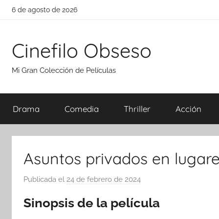
Saltar
6 de agosto de 2026
al
contenido
Cinefilo Obseso
Mi Gran Colección de Películas
Drama
Comedia
Thriller
Acción
Asuntos privados en lugare
Publicada el
24 de febrero de 2024
p
o
Sinopsis de la película
r