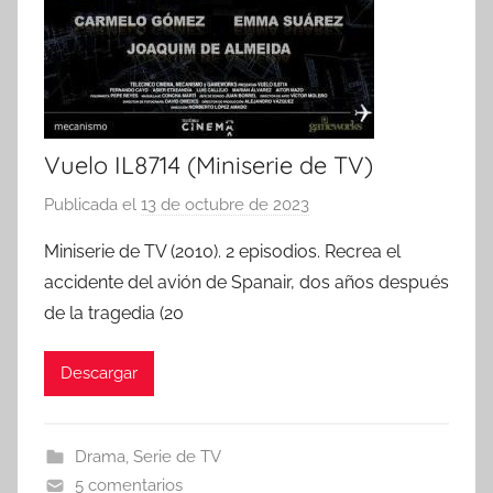
Vuelo IL8714 (Miniserie de TV)
Publicada el
13 de octubre de 2023
p
o
Miniserie de TV (2010). 2 episodios. Recrea el
r
accidente del avión de Spanair, dos años después
de la tragedia (20
Descargar
Drama
,
Serie de TV
5 comentarios